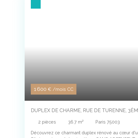
1 600
€ /mois CC
DUPLEX DE CHARME, RUE DE TURENNE, 3ÈM
2
pièces
36.7
m²
Paris 75003
Découvrez ce charmant duplex rénové au cœur d'u