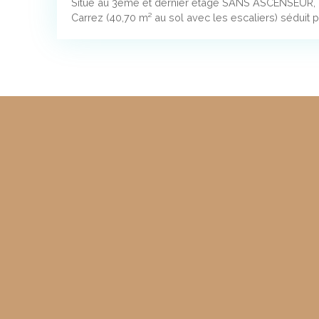
Situé au 3ème et dernier étage SANS ASCENSEUR, c
Carrez (40,70 m² au sol avec les escaliers) séduit 
son calme absolu et la qualité de sa rénovation. Dè
apprécierez l'alliance réussie entre le cachet de l'a
contemporain : poutres apparentes, murs en pierre,
prestations soignées créent une atmosphère chaleur
séjour, lumineux grâce à ses 3 fenêtres en bois doub
espace de vie agréable, avec sa cuisine ouverte, i
profiter de moments de détente. À l'étage, la chamb
confortable avec des rangements intégrés. La salle
rénovée, présente des finitions modernes et de qual
2 pas de la rue de Turenne et du M° St Sebastien Fro
bénéficierez d'un environnement pratique et agré
proximité, boulangeries, cafés et restaurants access