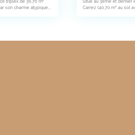
e triplex de 36,70 m²
Situé au 3ème et dernier
par son charme atypique,
Carrez (40,70 m² au sol a
s l'entrée, vous
son calme absolu et la qu
ncien et le confort
apprécierez l'alliance réu
 parquet massif et
contemporain : poutres ap
euse et raffinée. Le
prestations soignées crée
le vitrage, offre un
séjour, lumineux grâce à s
déale pour recevoir ou
espace de vie agréable, a
re offre un espace nuit
profiter de moments de dé
 d'eau, entièrement
confortable avec des rang
ité. Idéalement située, à
rénovée, présente des fin
issart. Au quotidien, vous
2 pas de la rue de Turenne
able avec commerces de
bénéficierez d'un enviro
ibles à pied.
proximité, boulangeries, c