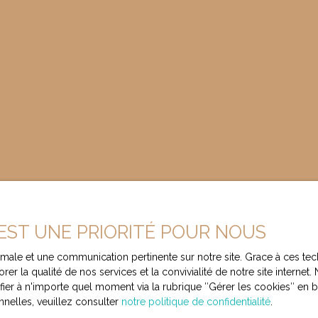
 EST UNE PRIORITÉ POUR NOUS
ptimale et une communication pertinente sur notre site. Grace à ces
Besoin d’une
rer la qualité de nos services et la convivialité de notre site intern
r à n'importe quel moment via la rubrique ″Gérer les cookies″ en bas
évaluation de 
nelles, veuillez consulter
notre politique de confidentialité
.