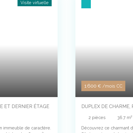
Visite virtuelle
1 600
€ /mois CC
E ET DERNIER ÉTAGE
DUPLEX DE CHARME, 
2
pièces
36.7
m²
n immeuble de caractère.
Découvrez ce charmant d