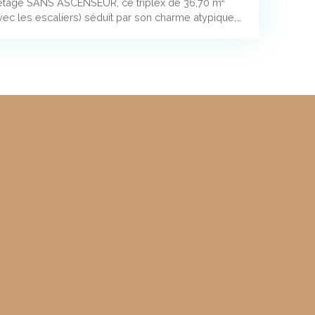
 étage SANS ASCENSEUR, ce triplex de 36,70 m²
vec les escaliers) séduit par son charme atypique,
alité de sa rénovation. Dès l'entrée, vous
ssie entre le cachet de l'ancien et le confort
parentes, murs en pierre, parquet massif et
nt une atmosphère chaleureuse et raffinée. Le
es 3 fenêtres en bois double vitrage, offre un
vec sa cuisine ouverte, idéale pour recevoir ou
tente. À l'étage, la chambre offre un espace nuit
ements intégrés. La salle d'eau, entièrement
itions modernes et de qualité. Idéalement située, à
 et du M° St Sebastien Froissart. Au quotidien, vous
nnement pratique et agréable avec commerces de
afés et restaurants accessibles à pied.