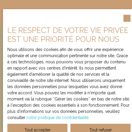
LE RESPECT DE VOTRE VIE PRIVÉE
Besoin d’une
EST UNE PRIORITÉ POUR NOUS
évaluation de votre bien ?
Nous utilisons des cookies afin de vous offrir une expérience
optimale et une communication pertinente sur notre site. Grace
Chez Loft App'Art & Co, l'expérience prime. Depuis
à ces technologies, nous pouvons vous proposer du contenu
plus de 20 ans, nous cultivons un savoir-faire que
en rapport avec vos centres d'intérêt. Ils nous permettent
nous mettons au service de nos clients. Profitez de
également d'améliorer la qualité de nos services et la
votre évaluation offerte et remise avec avis de valeur.
convivialité de notre site internet. Nous utiliserons uniquement
les données personnelles pour lesquelles vous avez donné
votre accord. Vous pouvez les modifier à n'importe quel
moment via la rubrique ″Gérer les cookies″ en bas de notre site,
Adresse de votre bien
à l'exception des cookies essentiels à son fonctionnement. Pour
plus d'informations sur vos données personnelles, veuillez
consulter
notre politique de confidentialité
.
Estimer mon bien
Tout accepter
Tout refuser