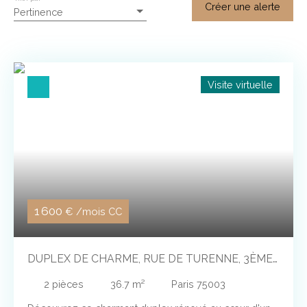
Créer une alerte
Pertinence
Visite virtuelle
1 600
€ /mois CC
DUPLEX DE CHARME, RUE DE TURENNE, 3ÈME
ET DERNIER ÉTAGE
2
pièces
36.7
m²
Paris 75003