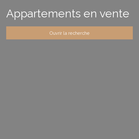
Appartements en vente
Ouvrir la recherche
Type de bien
Appartement
Localisation
Budget max (€)
Surface min (m²)
Rechercher