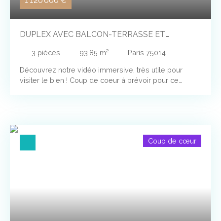
1 120 000
€
DUPLEX AVEC BALCON-TERRASSE ET
ASCENSEUR, SEUL AU DERNIER ÉTAGE
3
pièces
93.85
m²
Paris 75014
Découvrez notre vidéo immersive, très utile pour
visiter le bien ! Coup de coeur à prévoir pour ce
Duplex unique, entièrement rénové (neufs; parquet en
chêne, cuisine, plomberie, WC suspendu avec douche
à l'italienne, peinture), et grandement isolé (doublage
intérieur des murs et du toit, avec 20 cm d'épaisseur
d'isolant, DPE C ou D à prévoir, mise à jour en attente),
Coup de cœur
avec balcon-terrasse de 9 m², au 4ème étage AVEC
ascenseur. Situé entre la Mairie du 14ème, la rue
Daguerre et les M° Gaité et Mouton Duvernet, à 10 mn
à pied de Montparnasse. Il a été prévu la possibilité
d'installer sans gros travaux majeures la climatisation
réversible (pompe à chaleur), déjà existante dans
cette petite copropriété de 4 voisins (1 par étage),
autogérée et aux charges réduites. Dans un immeuble