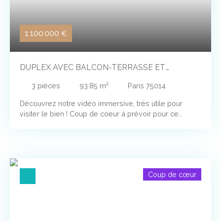
Max Linder), nombreux théâtres, bars et restaurants,
petits commerces sont à proximité immédiate. À
seulement 3 minutes à pied, vous trouverez le métro
1 100 000
€
Bonne-Nouvelle (lignes 8 et 9), et les bus 20, 32, 39
DUPLEX AVEC BALCON-TERRASSE ET
ASCENSEUR, SEUL AU DERNIER ÉTAGE
3
pièces
93.85
m²
Paris 75014
Découvrez notre vidéo immersive, très utile pour
visiter le bien ! Coup de coeur à prévoir pour ce
Duplex unique, entièrement rénové (neufs; parquet en
chêne, cuisine, plomberie, WC suspendu avec douche
à l'italienne, peinture), et grandement isolé (doublage
intérieur des murs et du toit, avec 20 cm d'épaisseur
d'isolant, DPE C ou D à prévoir, mise à jour en attente),
Coup de cœur
avec balcon-terrasse de 9 m², au 4ème étage AVEC
ascenseur. Situé entre la Mairie du 14ème, la rue
Daguerre et les M° Gaité et Mouton Duvernet, à 10 mn
à pied de Montparnasse. Il a été prévu la possibilité
d'installer sans gros travaux majeures la climatisation