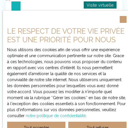
Métro Arts et Métiers assure une excellente desserte
Visite virtuelle
Grand séjour de 21 m² avec 2 grandes fenêtres
vers l’ensemble de la capitale, au cœur du 3e
double-vitrage, oscillo-battantes, plein sud sur rue à
arrondissement de Paris.
sens unique et sans vis-à-vis immédiat. Petite cuisine
ajourée très fonctionnelle, avec petite fenêtre pour
LE RESPECT DE VOTRE VIE PRIVÉE
aérer. Petite chambre indépendante (ou bureau) de 8
m² avec sa petite salle d'eau attenante. Et coté cour,
EST UNE PRIORITÉ POUR NOUS
au calme, la belle chambre avec grands placards et
salle de bain attenante, de 12,52 m². S'y ajoutent un
Nous utilisons des cookies afin de vous offrir une expérience
WC indépendant et une petite entrée. Poutres
optimale et une communication pertinente sur notre site. Grace
260 000
€
apparentes, parquet, tomettes, très nombreux
à ces technologies, nous pouvons vous proposer du contenu
rangements astucieusement aménagés. Idéal pour
en rapport avec vos centres d'intérêt. Ils nous permettent
location saisonnière (110 €/nuit sur Air B&B).
également d'améliorer la qualité de nos services et la
APPARTEMENT AVEC MEZZANINE, DERNIER
Chauffage collectif inclus dans les charges de
convivialité de notre site internet. Nous utiliserons uniquement
copropriété. Division possible en 2 lots distincts (2
ETAGE
les données personnelles pour lesquelles vous avez donné
2
pièces
34
m²
Paris 75019
studios de 17 et 31 m²), acceptée et voté en AG.
votre accord. Vous pouvez les modifier à n'importe quel
Charme de l'ancien avec aménagement moderne.
moment via la rubrique ″Gérer les cookies″ en bas de notre site,
Découvrez notre vidéo immersive, très utile pour
Réfection de l'appartement en 2025. Placard dans
à l'exception des cookies essentiels à son fonctionnement. Pour
visiter le bien ! DUPLEX EN DERNIER ÉTAGE AVEC
escalier de l'immeuble (jouissance accordée par la
plus d'informations sur vos données personnelles, veuillez
CHAMBRE EN MEZZANINE. 31,78 m2 carrez, 43,71 m2
copropriété)- Possibilité d'achat de cave - Digicode-
consulter
notre politique de confidentialité
.
au sol Entre M° Crimée (ligne 7) et Gare Rosa Parks
Internet (Fibre optique) Charges 225€/mois, incluant
(RER E), 4ème et dernier étage sur cour, sans
Chauffage collectif au Gaz. Proche tous commerces /
Tout accepter
Tout refuser