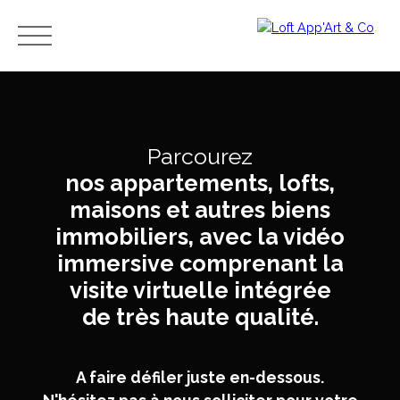
Menu
Parcourez
Estimation
nos appartements, lofts,
Avis et
immobilièr
témoig
maisons et autres biens
e,
Ache
nages
combien
immobiliers, avec la vidéo
ter
- Merci
vaut mon
immersive comprenant la
à nos
apparteme
clients
visite virtuelle intégrée
nt ?
de très haute qualité.
A faire défiler juste en-dessous.