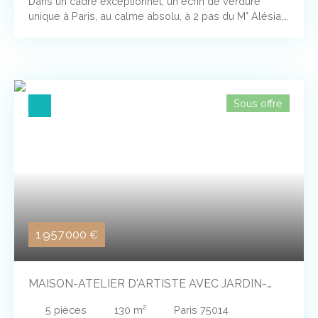
Dans un cadre exceptionnel, un écrin de verdure
unique à Paris, au calme absolu, à 2 pas du M° Alésia,
dans une voie privée au fond d'une jolie copropriété
ancienne, entretenue par une gentille gardienne. Petite
maison-ancien atelier d'artiste, de 45,10 m² au sol
(43,70 m² Carrez), avec RENOVATION à prévoir. Beau
volume pour le séjour (3 m de hauteur). Coup de
Sous offre
coeur assuré !
1 957 000
€
MAISON-ATELIER D'ARTISTE AVEC JARDIN-
TERRASSE DE 50 M²
5
pièces
130
m²
Paris 75014