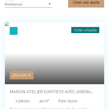
Créer une alerte
Pertinence
Visite virtuelle
580 000
€
MAISON-ATELIER D'ARTISTE AVEC JARDIN-
TERRASSE DE 20 M²
2
pièces
44
m²
Paris 75014