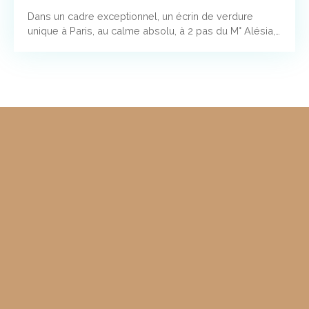
Dans un cadre exceptionnel, un écrin de verdure
unique à Paris, au calme absolu, à 2 pas du M° Alésia,
dans une voie privée au fond d'une jolie copropriété
ancienne, entretenue par une gentille gardienne. Belle
maison-ancien atelier d'artiste, en duplex, avec
superbe volume pour le séjour (5,80 m de hauteur),
d'une surface de 129,48 m² au sol et 128,78 m² Carrez,
avec un grand jardin-terrasse de 50 m². Coup de
coeur assuré !