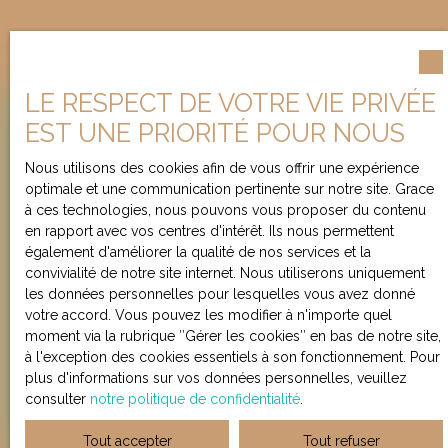
LE RESPECT DE VOTRE VIE PRIVÉE
Besoin d’une
EST UNE PRIORITÉ POUR NOUS
évaluation de votre bien ?
Nous utilisons des cookies afin de vous offrir une expérience
optimale et une communication pertinente sur notre site. Grace
Chez Loft App'Art & Co, l'expérience prime. Depuis
à ces technologies, nous pouvons vous proposer du contenu
plus de 20 ans, nous cultivons un savoir-faire que
en rapport avec vos centres d'intérêt. Ils nous permettent
nous mettons au service de nos clients. Profitez de
également d'améliorer la qualité de nos services et la
votre évaluation offerte et remise avec avis de valeur.
convivialité de notre site internet. Nous utiliserons uniquement
les données personnelles pour lesquelles vous avez donné
votre accord. Vous pouvez les modifier à n'importe quel
moment via la rubrique ″Gérer les cookies″ en bas de notre site,
Adresse de votre bien
à l'exception des cookies essentiels à son fonctionnement. Pour
plus d'informations sur vos données personnelles, veuillez
consulter
notre politique de confidentialité
.
Estimer mon bien
Tout accepter
Tout refuser