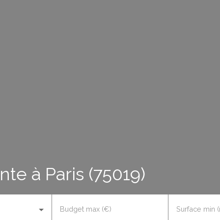
te à Paris (75019)
Budget max (€)
Surface min (