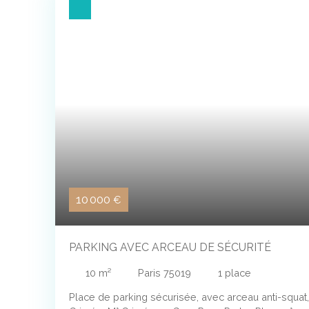
10 000
€
PARKING AVEC ARCEAU DE SÉCURITÉ
10
m²
Paris 75019
1
place
Place de parking sécurisée, avec arceau anti-squat,