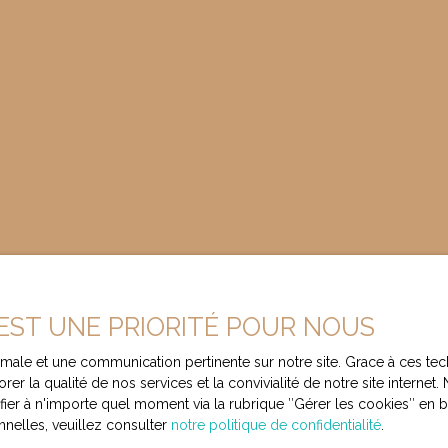
 EST UNE PRIORITÉ POUR NOUS
ptimale et une communication pertinente sur notre site. Grace à ces
Besoin d’une
rer la qualité de nos services et la convivialité de notre site intern
r à n'importe quel moment via la rubrique ″Gérer les cookies″ en bas
évaluation de 
nelles, veuillez consulter
notre politique de confidentialité
.