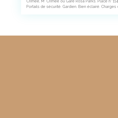
Crimée, M° Crimée ou Gare Rosa Parks. Place n° 114
Portails de sécurité. Gardien. Bien éclairé. Charges 
€/mois. Louable rapidement.