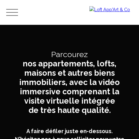
Menu
Parcourez
Estimation
nos appartements, lofts,
Avis et
immobilièr
témoig
maisons et autres biens
e,
Ache
nages
combien
immobiliers, avec la vidéo
ter
- Merci
vaut mon
immersive comprenant la
à nos
apparteme
clients
visite virtuelle intégrée
nt ?
de très haute qualité.
A faire défiler juste en-dessous.