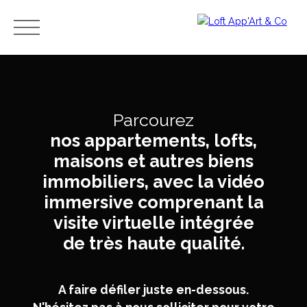
Menu
Parcourez
Estimation
nos appartements, lofts,
Avis et
immobilièr
témoig
maisons et autres biens
e,
Ache
nages
combien
immobiliers, avec la vidéo
ter
- Merci
vaut mon
immersive comprenant la
à nos
apparteme
clients
visite virtuelle intégrée
nt ?
de très haute qualité.
A faire défiler juste en-dessous.