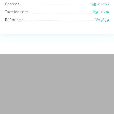
Charges
159
€ /mois
Taxe foncière
630
€ /an
Référence
VA3859
+