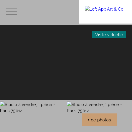
Visite virtuelle
Menu
Estimation
Avis et
immobilièr
témoig
e,
Ache
nages
combien
ter
- Merci
vaut mon
à nos
apparteme
clients
nt ?
+ de photos