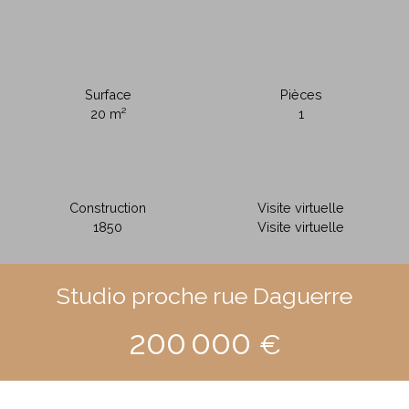
Surface
Pièces
20
m²
1
Construction
Visite virtuelle
1850
Visite virtuelle
Studio proche rue Daguerre
200 000
€