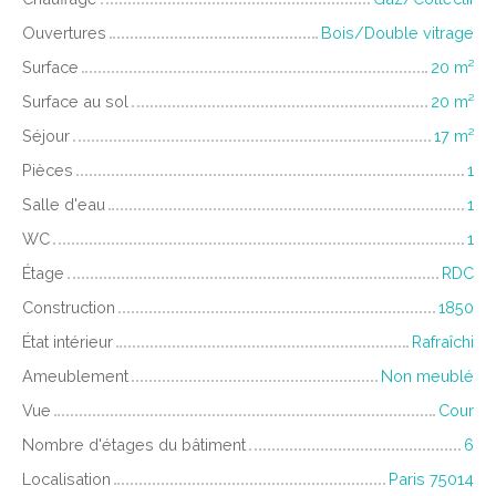
Ouvertures
Bois/Double vitrage
Surface
20
m²
Surface au sol
20
m²
Séjour
17
m²
Pièces
1
Salle d'eau
1
WC
1
Étage
RDC
Construction
1850
État intérieur
Rafraîchi
Ameublement
Non meublé
Vue
Cour
Nombre d'étages du bâtiment
6
Localisation
Paris 75014