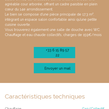
agréable cour arborée, offrant un cadre paisible en plein
cœur du 14e arrondissement.
Le bien se compose d’une pièce principale de 17,3 m²,
intégrant un espace salon confortable ainsi qu’une petite
cuisine ouverte.
Vous trouverez également une salle de douche avec WC.
Chauffage et eau chaude collectifs, charges de 159€/mois
+33 6 15 89 57
22
Envoyer un mail
Caractéristiques techniques
Chauffage
Gaz/Collectif