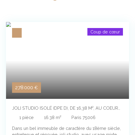
Coup de cœur
278 000
€
JOLI STUDIO ISOLÉ (DPE D), DE 16,38 M², AU COEUR
DU QUARTIER ST MICHEL
1
pièce
16.38
m²
Paris 75006
Dans un bel immeuble de caractère du 18ème siècle,
entretenue et rénovée, joli studio, avec usage mixte