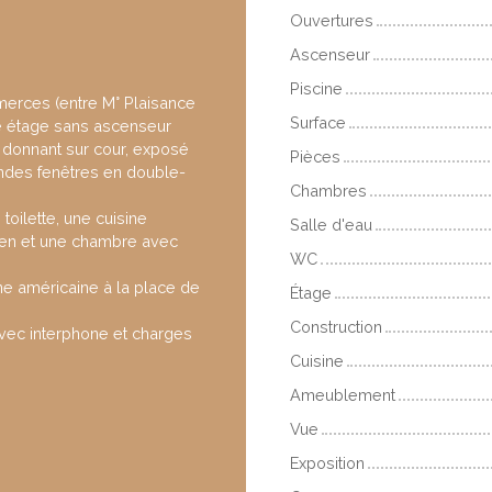
Ouvertures
Ascenseur
Piscine
merces (entre M° Plaisance
Surface
me étage sans ascenseur
 donnant sur cour, exposé
Pièces
andes fenêtres en double-
Chambres
oilette, une cuisine
Salle d'eau
ien et une chambre avec
WC
ine américaine à la place de
Étage
Construction
avec interphone et charges
Cuisine
Ameublement
Vue
Exposition