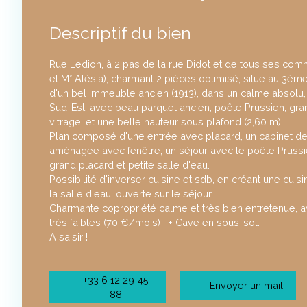
Descriptif du bien
Rue Ledion, à 2 pas de la rue Didot et de tous ses com
et M° Alésia), charmant 2 pièces optimisé, situé au 3è
d'un bel immeuble ancien (1913), dans un calme absolu,
Sud-Est, avec beau parquet ancien, poêle Prussien, gr
vitrage, et une belle hauteur sous plafond (2,60 m).
Plan composé d'une entrée avec placard, un cabinet de t
aménagée avec fenêtre, un séjour avec le poêle Pruss
grand placard et petite salle d'eau.
Possibilité d'inverser cuisine et sdb, en créant une cuis
la salle d'eau, ouverte sur le séjour.
Charmante copropriété calme et très bien entretenue, 
très faibles (70 €/mois) . + Cave en sous-sol.
A saisir !
+33 6 12 29 45
Envoyer un mail
88