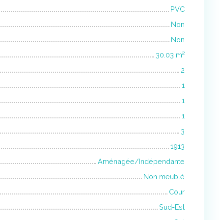
PVC
Non
Non
30.03
m²
2
1
1
1
3
1913
Aménagée/Indépendante
Non meublé
Cour
Sud-Est