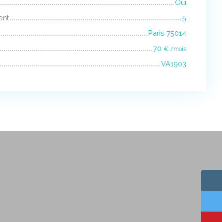
Oui
ent
5
Paris 75014
70
€ /mois
VA1903