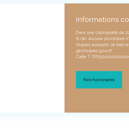
Informations c
Dans une copropriété de 2
€/an. Aucune procédure n'e
risques auxquels ce bien e
georisques.gouv.fr.
Carte T CPI7501202100000
Nos honoraires