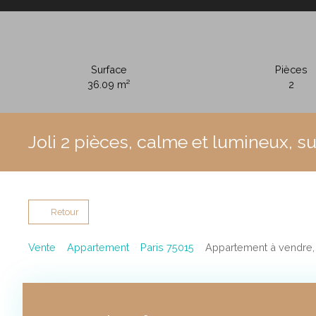
Surface
Pièces
36.09
m²
2
Joli 2 pièces, calme et lumineux, su
Retour
Vente
Appartement
Paris 75015
Appartement à vendre, 