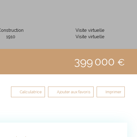
onstruction
Visite virtuelle
1910
Visite virtuelle
399 000
€
Calculatrice
Ajouter aux favoris
Imprimer