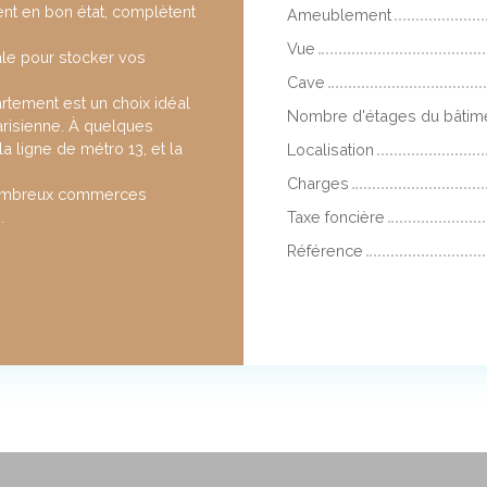
ent en bon état, complètent
Ameublement
Vue
le pour stocker vos
Cave
tement est un choix idéal
Nombre d'étages du bâtim
arisienne. À quelques
a ligne de métro 13, et la
Localisation
Charges
 nombreux commerces
é.
Taxe foncière
Référence