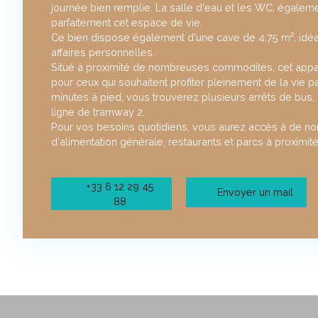
journée bien remplie. La salle d'eau et les WC, égalem
parfaitement cet espace de vie.
Ce bien dispose également d'une cave de 4.75 m², idéa
affaires personnelles.
Situé à proximité de nombreuses commodités, cet appar
pour ceux qui souhaitent profiter pleinement de la vie p
minutes à pied, vous trouverez plusieurs arrêts de bus, l
ligne de tramway 2.
Pour vos besoins quotidiens, vous aurez accès à de
d'alimentation générale, restaurants et parcs à proximit
+33 6 12 29 45
Envoyer un mail
88