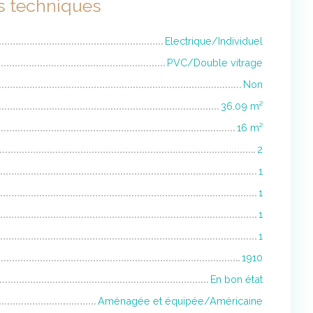
s techniques
Electrique/Individuel
PVC/Double vitrage
Non
36.09
m²
16
m²
2
1
1
1
1
1910
En bon état
Aménagée et équipée/Américaine