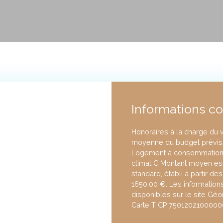
Informations c
Honoraires à la charge du 
moyenne du budget prévisi
Logement à consommation é
climat C Montant moyen es
standard, établi à partir de
1650.00 €. Les information
disponibles sur le site Géo
Carte T CPI7501202100000