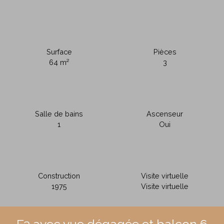
Surface
Pièces
64
m²
3
Salle de bains
Ascenseur
1
Oui
Construction
Visite virtuelle
1975
Visite virtuelle
F3 avec vue dégagée et balcon 6