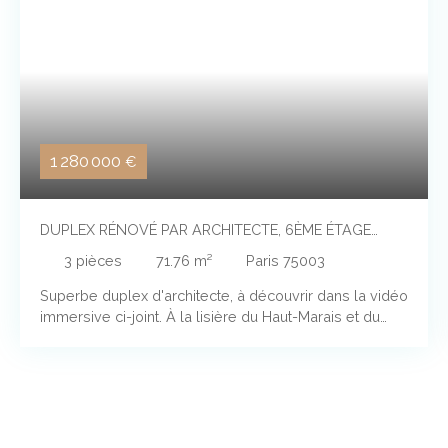
1 280 000
€
DUPLEX RÉNOVÉ PAR ARCHITECTE, 6ÈME ÉTAGE
AVEC ASCENSEUR, CALME ABSOLU ET BAIGNÉ DE
3
pièces
71.76
m²
Paris 75003
LUMIÈRE.
Superbe duplex d'architecte, à découvrir dans la vidéo
immersive ci-joint. À la lisière du Haut-Marais et du
quartier Arts-et-Métiers, rue Chapon. L’appartement se
situe au sixième et dernier étage avec ascenseur d’un
immeuble bourgeois en pierre de taille, édifié en
1900, dont les parties communes ont récemment été
rénovées et mises en valeur. Actuellement avec une
chambre et un grand bureau ouvert sur le séjour, avec