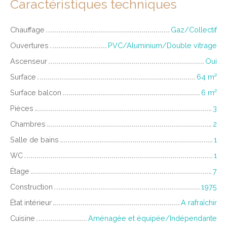
Caractéristiques techniques
Chauffage
Gaz/Collectif
Ouvertures
PVC/Aluminium/Double vitrage
Ascenseur
Oui
Surface
64
m²
Surface balcon
6
m²
Pièces
3
Chambres
2
Salle de bains
1
WC
1
Étage
7
Construction
1975
État intérieur
A rafraîchir
Cuisine
Aménagée et équipée/Indépendante