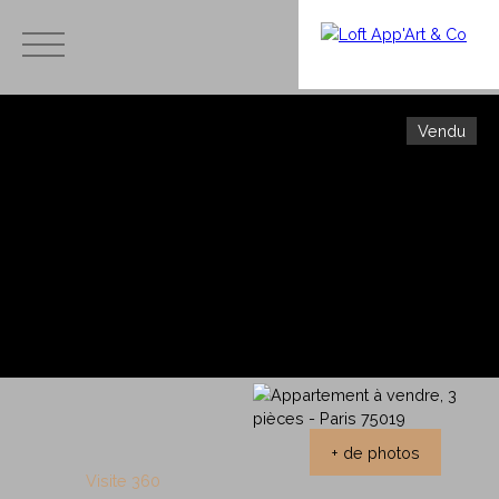
Vendu
Menu
Estimation
Avis et
immobilièr
témoig
e,
Ache
nages
combien
ter
- Merci
vaut mon
à nos
apparteme
clients
nt ?
+ de photos
Visite 360