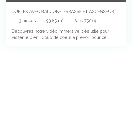
DUPLEX AVEC BALCON-TERRASSE ET ASCENSEUR,
SEUL AU DERNIER ÉTAGE
3
pièces
93.85
m²
Paris 75014
Découvrez notre vidéo immersive, très utile pour
visiter le bien ! Coup de coeur à prévoir pour ce
Duplex unique, entièrement rénové (neufs; parquet en
chêne, cuisine, plomberie, WC suspendu avec douche
à l'italienne, peinture), et grandement isolé (doublage
intérieur des murs et du toit, avec 20 cm d'épaisseur
d'isolant, DPE C ou D à prévoir, mise à jour en attente),
avec balcon-terrasse de 9 m², au 4ème étage AVEC
ascenseur. Situé entre la Mairie du 14ème, la rue
Daguerre et les M° Gaité et Mouton Duvernet, à 10 mn
à pied de Montparnasse. Il a été prévu la possibilité
d'installer sans gros travaux majeures la climatisation
réversible (pompe à chaleur), déjà existante dans
cette petite copropriété de 4 voisins (1 par étage),
autogérée et aux charges réduites. Dans un immeuble
parisien réhabilité en 1990, de 4 étages avec
ascenseur, bénéficiant des meilleures technologies et