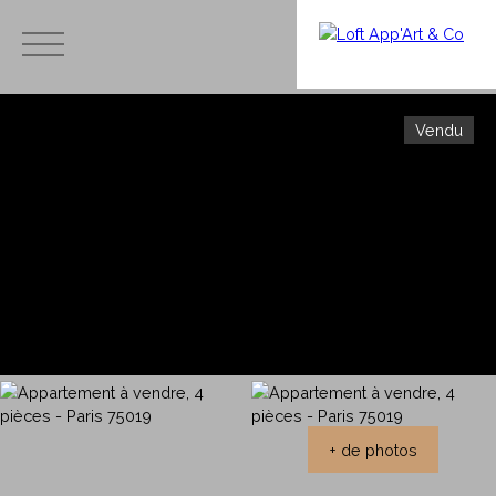
Vendu
Menu
Estimation
Avis et
immobilièr
témoig
e,
Ache
nages
combien
ter
- Merci
vaut mon
à nos
apparteme
clients
nt ?
+ de photos