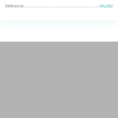
Référence
VA2282
+
−