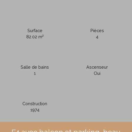
Surface
Pièces
82.02
m²
4
Salle de bains
Ascenseur
1
Oui
Construction
1974
F4 avec balcon et parking, beau