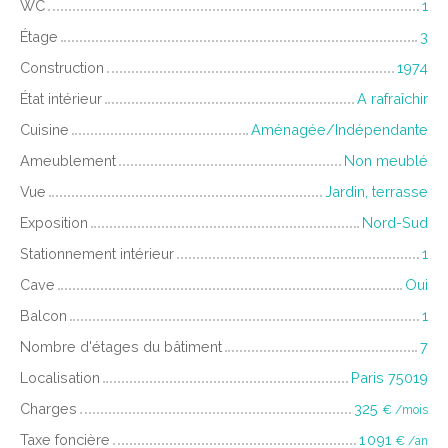
WC
1
Étage
3
Construction
1974
État intérieur
A rafraîchir
Cuisine
Aménagée/Indépendante
Ameublement
Non meublé
Vue
Jardin, terrasse
Exposition
Nord-Sud
Stationnement intérieur
1
Cave
Oui
Balcon
1
Nombre d'étages du bâtiment
7
Localisation
Paris 75019
Charges
325
€ /mois
Taxe foncière
1 091
€ /an