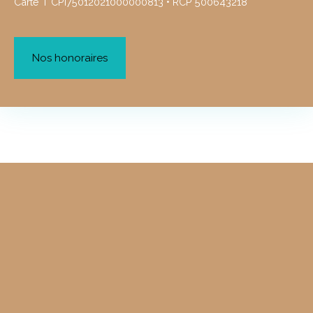
Carte T CPI75012021000000813 • RCP 500643218
Nos honoraires