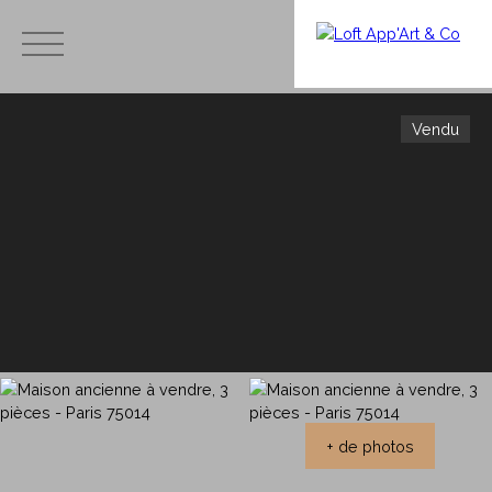
Vendu
Menu
Estimation
Avis et
immobilièr
témoig
e,
Ache
nages
combien
ter
- Merci
vaut mon
à nos
apparteme
clients
nt ?
+ de photos