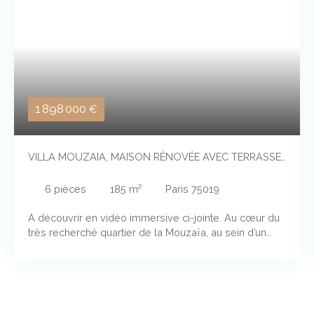
1 898 000
€
VILLA MOUZAIA, MAISON RÉNOVÉE AVEC TERRASSE
ET JARDIN.
6
pièces
185
m²
Paris 75019
A découvrir en vidéo immersive ci-jointe. Au cœur du
très recherché quartier de la Mouzaïa, au sein d’un
hameau privé préservé, cette demeure des années
1920 offre un cadre de vie rare, mêlant confort,
sérénité et joli cadre bucolique aux airs de Province,
Rénovée intégralement et isolée en 2023 (DPE D, 150
000 € de travaux), la propriété développe 185 m² au